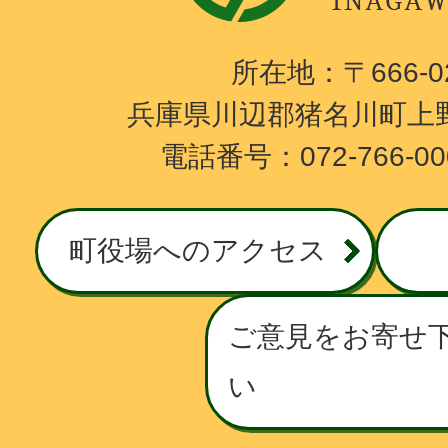
町
I
所在地：〒666-
N
兵庫県川辺郡猪名川町上野
A
電話番号：072-766-0
G
A
W
町役場へのアクセス
A
T
O
ご意見をお寄せ
W
い
N