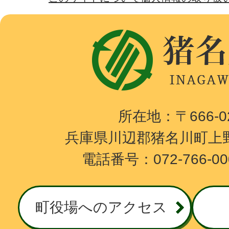
猪
名
川
町
I
所在地：〒666-
N
兵庫県川辺郡猪名川町上野
A
電話番号：072-766-0
G
A
W
町役場へのアクセス
A