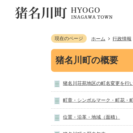
現在のページ
ホーム
行政情報
猪名川町の概要
猪名川荘苑地区の町名変更を行
町章・シンボルマーク・町花・
位置・沿革・地域（面積）