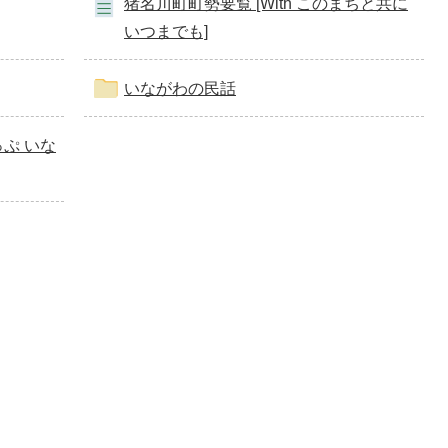
猪名川町町勢要覧 [With このまちと共に
いつまでも]
いながわの民話
ぷ いな