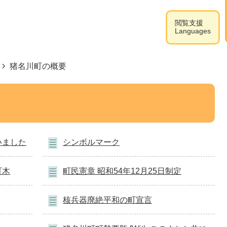
閲覧支援
Languages
猪名川町の概要
いました
シンボルマーク
町木
町民憲章 昭和54年12月25日制定
核兵器廃絶平和の町宣言