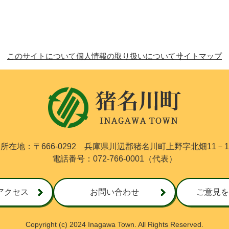
このサイトについて
個人情報の取り扱いについて
サイトマップ
猪
名
川
町
I
N
所在地：〒666-0292
兵庫県川辺郡猪名川町上野字北畑11－1
A
電話番号：072-766-0001（代表）
G
A
W
A
アクセス
お問い合わせ
ご意見を
T
O
W
Copyright (c) 2024 Inagawa Town. All Rights Reserved.
N