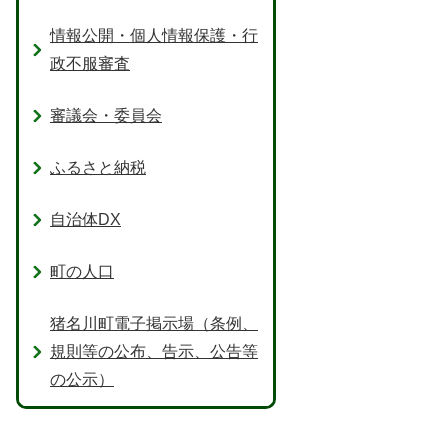
情報公開・個人情報保護・行
政不服審査
審議会・委員会
ふるさと納税
自治体DX
町の人口
猪名川町電子掲示場（条例、
規則等の公布、告示、公告等
の公示）