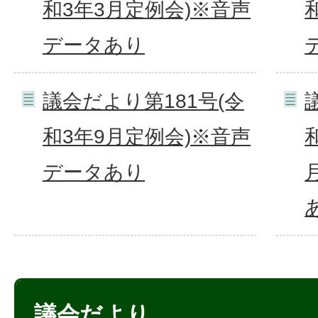
和3年3月定例会)※音声
データあり
議会だより第181号(令
和3年9月定例会)※音声
データあり
議会だより