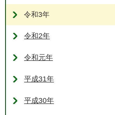
令和3年
令和2年
令和元年
平成31年
平成30年