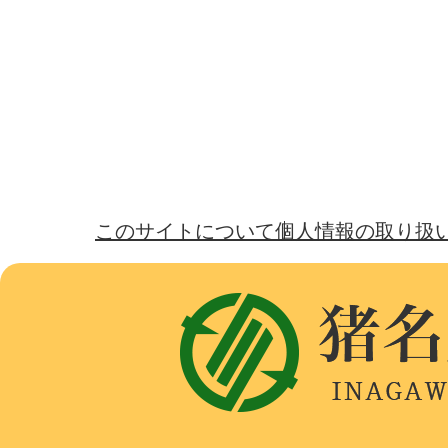
このサイトについて
個人情報の取り扱
猪
名
川
町