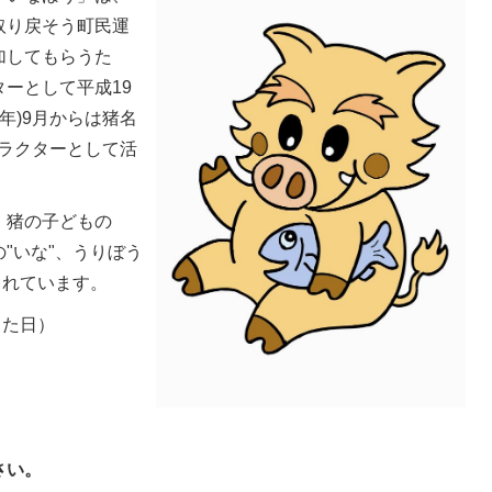
取り戻そう町民運
加してもらうた
ーとして平成19
09年)9月からは猪名
ラクターとして活
、猪の子どもの
"いな"、うりぼう
られています。
った日）
さい。