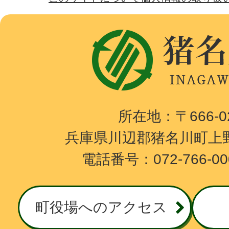
猪
名
川
町
I
所在地：〒666-
N
兵庫県川辺郡猪名川町上野
A
電話番号：072-766-0
G
A
W
町役場へのアクセス
A