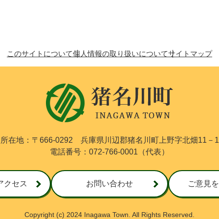
このサイトについて
個人情報の取り扱いについて
サイトマップ
猪
名
川
町
I
N
所在地：〒666-0292
兵庫県川辺郡猪名川町上野字北畑11－1
A
電話番号：072-766-0001（代表）
G
A
W
A
アクセス
お問い合わせ
ご意見を
T
O
W
Copyright (c) 2024 Inagawa Town. All Rights Reserved.
N