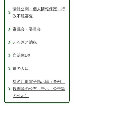
情報公開・個人情報保護・行
政不服審査
審議会・委員会
ふるさと納税
自治体DX
町の人口
猪名川町電子掲示場（条例、
規則等の公布、告示、公告等
の公示）