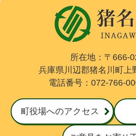
猪
名
川
町
I
所在地：〒666-
N
兵庫県川辺郡猪名川町上野
A
電話番号：072-766-0
G
A
W
町役場へのアクセス
A
T
O