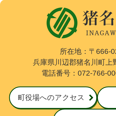
猪
名
川
町
I
所在地：〒666-
N
兵庫県川辺郡猪名川町上野
A
電話番号：072-766-0
G
A
W
町役場へのアクセス
A
T