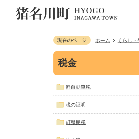
現在のページ
ホーム
くらし・
税金
軽自動車税
税の証明
町県民税