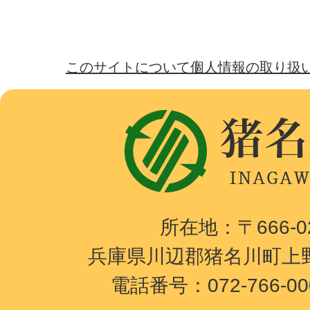
このサイトについて
個人情報の取り扱
猪
名
川
町
I
所在地：〒666-
N
兵庫県川辺郡猪名川町上野
A
電話番号：072-766-0
G