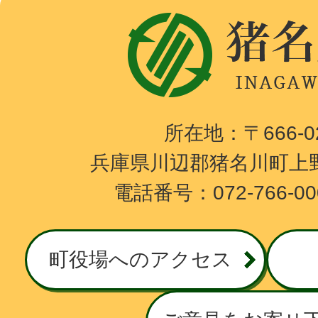
猪
名
川
町
I
所在地：〒666-
N
兵庫県川辺郡猪名川町上野
A
電話番号：072-766-0
G
A
W
町役場へのアクセス
A
T
O