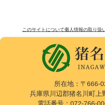
このサイトについて
個人情報の取り扱
猪
名
川
町
I
所在地：〒666-
N
兵庫県川辺郡猪名川町上野
A
電話番号：072-766-0