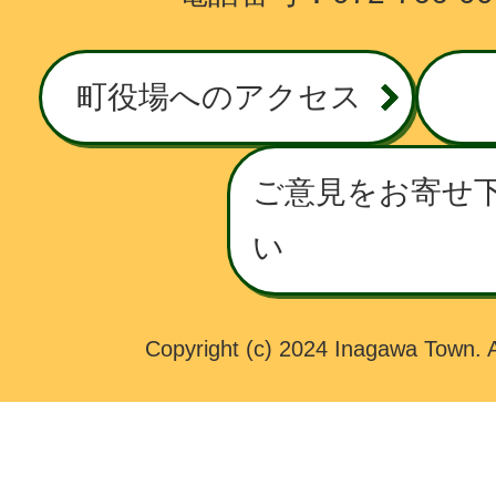
G
A
W
町役場へのアクセス
A
T
O
ご意見をお寄せ
W
い
N
Copyright (c) 2024 Inagawa Town. A