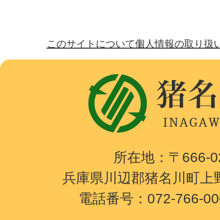
このサイトについて
個人情報の取り扱
猪
名
川
町
I
所在地：〒666-
N
兵庫県川辺郡猪名川町上野
A
電話番号：072-766-0
G
A