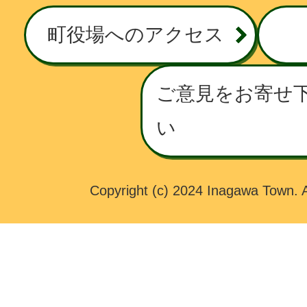
W
町役場へのアクセス
A
T
O
ご意見をお寄せ
W
い
N
Copyright (c) 2024 Inagawa Town. A