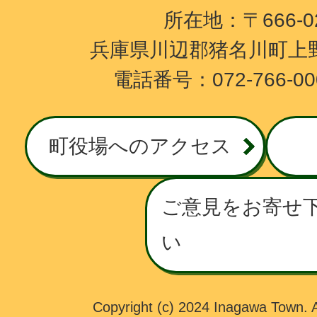
I
所在地：〒666-
N
兵庫県川辺郡猪名川町上野
A
電話番号：072-766-0
G
A
W
町役場へのアクセス
A
T
O
ご意見をお寄せ
W
い
N
Copyright (c) 2024 Inagawa Town. A