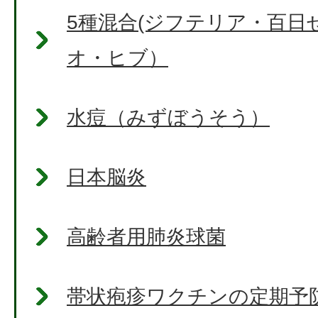
5種混合(ジフテリア・百日
オ・ヒブ）
水痘（みずぼうそう）
日本脳炎
高齢者用肺炎球菌
帯状疱疹ワクチンの定期予