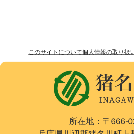
このサイトについて
個人情報の取り扱
猪
名
川
町
I
所在地：〒666-
N
兵庫県川辺郡猪名川町上野