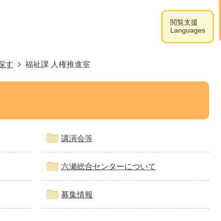
閲覧支援
Languages
探す
福祉課 人権推進室
講演会等
六瀬総合センターについて
募集情報