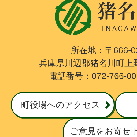
猪
名
川
町
I
所在地：〒666-
N
兵庫県川辺郡猪名川町上野
A
電話番号：072-766-0
G
A
W
町役場へのアクセス
A
T
O
ご意見をお寄せ