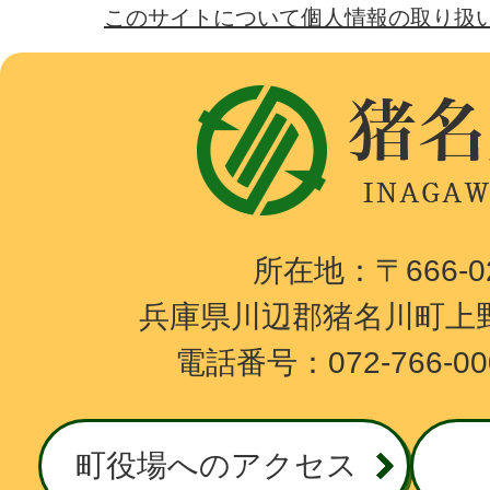
このサイトについて
個人情報の取り扱
猪
名
川
町
I
所在地：〒666-
N
兵庫県川辺郡猪名川町上野
A
電話番号：072-766-0
G
A
W
町役場へのアクセス
A