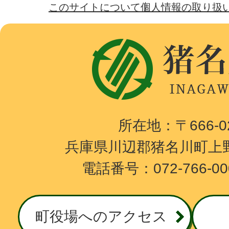
このサイトについて
個人情報の取り扱
猪
名
川
町
I
所在地：〒666-
N
兵庫県川辺郡猪名川町上野
A
電話番号：072-766-0
G
A
W
町役場へのアクセス
A