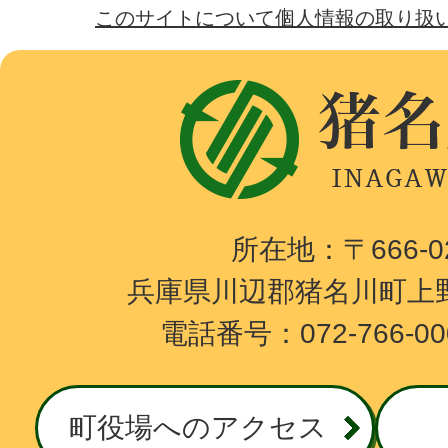
このサイトについて
個人情報の取り扱
猪
名
川
町
I
所在地：〒666-
N
兵庫県川辺郡猪名川町上野
A
電話番号：072-766-0
G
A
W
町役場へのアクセス
A