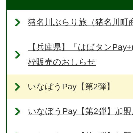
猪名川ぶらり旅（猪名川町
【兵庫県】「はばタンPay+
枠販売のおしらせ
いなぼうPay【第2弾】
いなぼうPay【第2弾】加