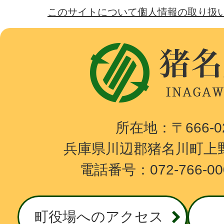
このサイトについて
個人情報の取り扱
猪
名
川
町
I
所在地：〒666-
N
兵庫県川辺郡猪名川町上野
A
電話番号：072-766-0
G
A
W
町役場へのアクセス
A