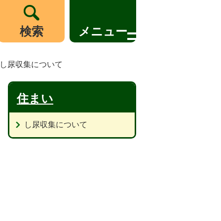
検索
メニュー
し尿収集について
住まい
し尿収集について