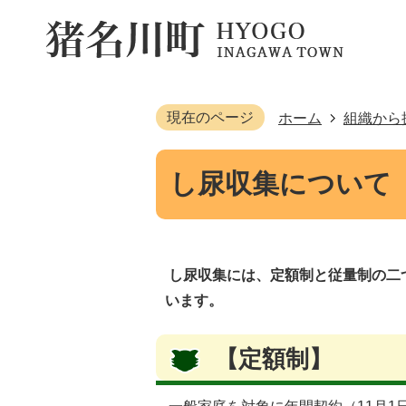
現在のページ
ホーム
組織から
し尿収集について
し尿収集には、定額制と従量制の二
います。
【定額制】