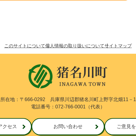
このサイトについて
個人情報の取り扱いについて
サイトマップ
猪
名
川
町
I
N
所在地：〒666-0292
兵庫県川辺郡猪名川町上野字北畑11－1
A
電話番号：072-766-0001（代表）
G
A
W
A
アクセス
お問い合わせ
ご意見を
T