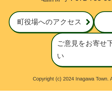
G
A
W
町役場へのアクセス
A
T
O
ご意見をお寄せ
W
い
N
Copyright (c) 2024 Inagawa Town. A