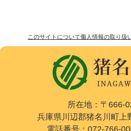
このサイトについて
個人情報の取り扱
猪
名
川
町
I
所在地：〒666-
N
兵庫県川辺郡猪名川町上野
A
電話番号：072-766-0