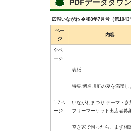
PDFデータダウ
広報いながわ 令和8年7月号（第104
ペー
内容
ジ
全ペ
ージ
表紙
特集.猪名川町の夏を満喫し
1-7ペ
いながわまつり テーマ・参
ージ
フリーマーケット出店者募
空き家で困ったら、まず相