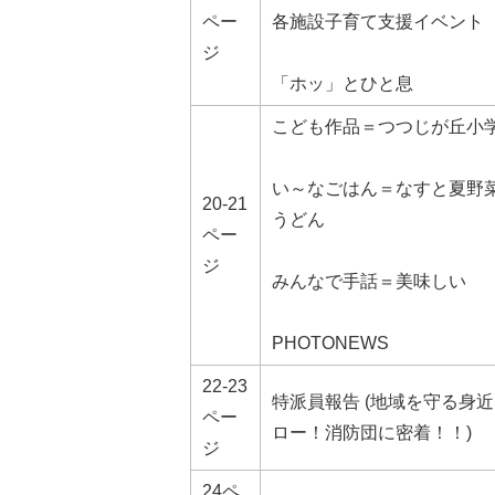
ペー
各施設子育て支援イベント
ジ
「ホッ」とひと息
こども作品＝つつじが丘小
い～なごはん＝なすと夏野
20-21
うどん
ペー
ジ
みんなで手話＝美味しい
PHOTONEWS
22-23
特派員報告 (地域を守る身
ペー
ロー！消防団に密着！！)
ジ
24ペ