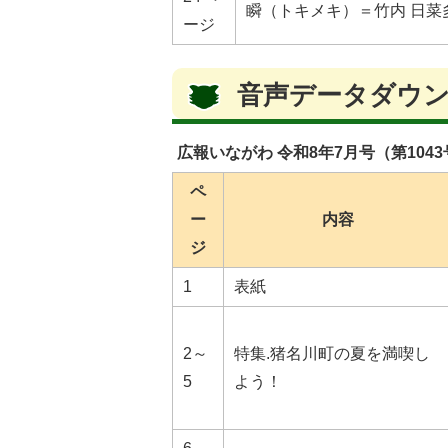
瞬（トキメキ）＝竹内 日菜
ージ
音声データダウ
広報いながわ 令和8年7月号（第104
ペ
ー
内容
ジ
1
表紙
2～
特集.猪名川町の夏を満喫し
5
よう！