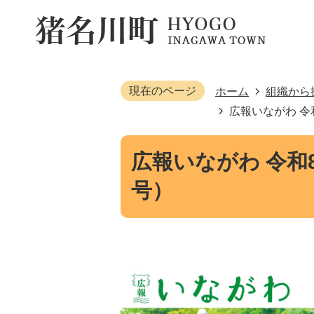
現在のページ
ホーム
組織から
広報いながわ 令
広報いながわ 令和8
号）