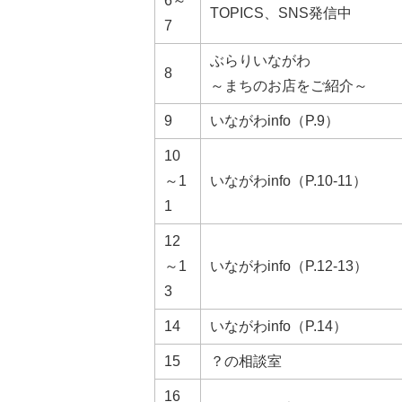
6～
TOPICS、SNS発信中
7
ぶらりいながわ
8
～まちのお店をご紹介～
9
いながわinfo（P.9）
10
～1
いながわinfo（P.10-11）
1
12
～1
いながわinfo（P.12-13）
3
14
いながわinfo（P.14）
15
？の相談室
16