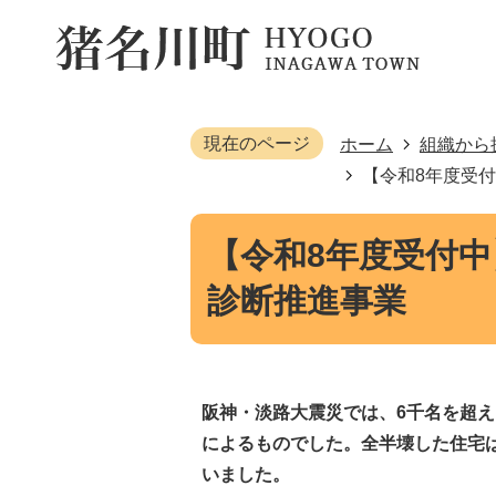
現在のページ
ホーム
組織から
【令和8年度受
【令和8年度受付
診断推進事業
阪神・淡路大震災では、6千名を超
によるものでした。全半壊した住宅は
いました。