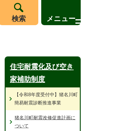
検索
メニュー
住宅耐震化及び空き
家補助制度
【令和8年度受付中】猪名川町
簡易耐震診断推進事業
猪名川町耐震改修促進計画に
ついて